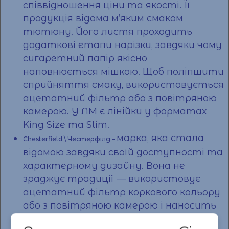
співвідношення
ціни
та якості. Її
продукція відома м’яким смаком
тютюну. Його листя проходить
додаткові етапи нарізки, завдяки чому
сигаретний папір якісно
наповнюється мішкою. Щоб поліпшити
сприйняття смаку, використовується
ацетатний фільтр або з повітряною
камерою. У ЛМ є лінійки у форматах
King Size та Slim.
марка, яка стала
Chesterfield \ Честерфілд –
відомою завдяки своїй доступності та
характерному дизайну. Вона не
зраджує традиції — використовує
ацетатний фільтр коркового кольору
або з повітряною камерою і наносить
на нього свій логотип.
Ціна на