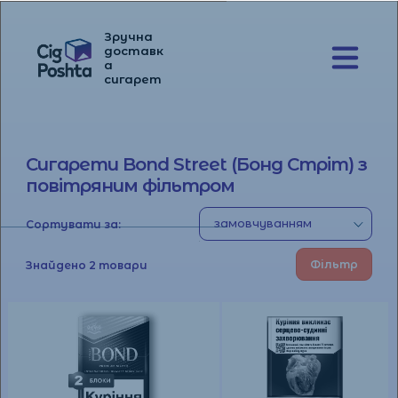
Зручна
доставк
а
Перейти
Перейти
сигарет
до
до
навігації
вмісту
Сигарети Bond Street (Бонд Стріт) з
повітряним фільтром
Сортувати за:
Фільтр
Знайдено 2 товари