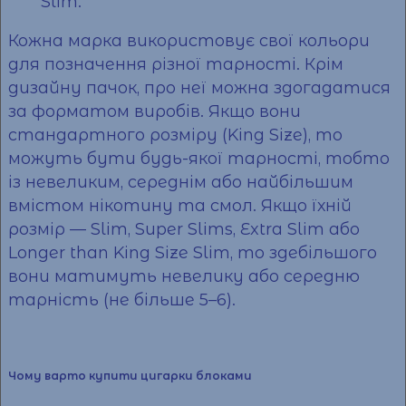
Slim.
Кожна марка використовує свої кольори
для позначення різної тарності. Крім
дизайну пачок, про неї можна здогадатися
за форматом виробів. Якщо вони
стандартного розміру (King Size), то
можуть бути будь-якої тарності, тобто
із невеликим, середнім або найбільшим
вмістом нікотину та смол. Якщо їхній
розмір — Slim, Super Slims, Extra Slim або
Longer than King Size Slim, то здебільшого
вони матимуть невелику або середню
тарність (не більше 5–6).
Чому варто купити цигарки блоками