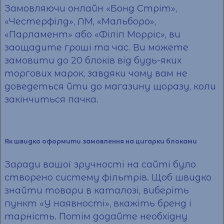
Замовляючи онлайн «Бонд Стріт»,
«Честерфілд», ЛМ, «Мальборо»,
«Парламент» або «Філіп Морріс», ви
заощадите гроші та
час
. Ви можете
замовити
до 20 блоків від будь-яких
торгових марок, завдяки чому вам не
доведеться йти до магазину щоразу, коли
закінчиться пачка.
Як швидко оформити замовлення на цигарки блоками
Заради вашої
зручності
на сайті було
створено систему фільтрів. Щоб швидко
знайти товари в каталозі, виберіть
пункт «У наявності», вкажіть бренд і
тарність. Потім додайте необхідну