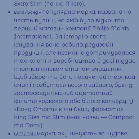
Extra Slim (пачка Micro).
популярна марка, названа на
Bond / Бонд –
честь вулиці, на якій було відкрито
перший магазин компанії Philip Morris
International. За історію свого
існування вона робила редизайн
продукції, але незмінно дотримувалася
технології її виробництва й досі піддає
тютюн кільком етапам очищення.
Щоб зберегти його насичений терпкий
смак і позбутися всього зайвого, бренд
застосовує якісний ацетатний
фільтр коркового або білого кольору. У
«Бонд Стріт» є лінійки у форматах
King Size та Slim (інші назви — Compact
та Demi).
марка, яку цінують за чудове
L&M / ЛМ –