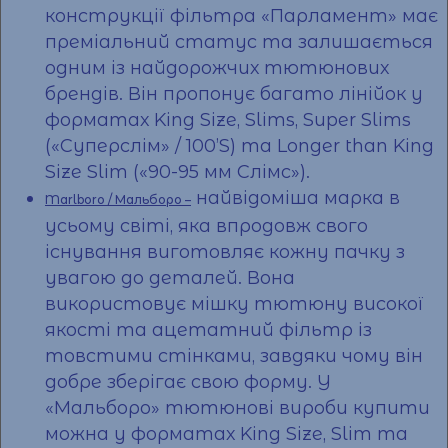
конструкції фільтра «Парламент» має
преміальний статус та залишається
одним із найдорожчих тютюнових
брендів. Він пропонує багато лінійок у
форматах King Size, Slims, Super Slims
(«Суперслім» / 100’S) та Longer than King
Size Slim («90-95 мм Слімс»).
найвідоміша марка в
Marlboro / Мальборо –
усьому світі, яка впродовж свого
існування виготовляє кожну пачку з
увагою до деталей. Вона
використовує мішку тютюну високої
якості та ацетатний фільтр із
товстими стінками, завдяки чому він
добре зберігає свою форму. У
«Мальборо»
тютюнові вироби купити
можна у форматах King Size, Slim та