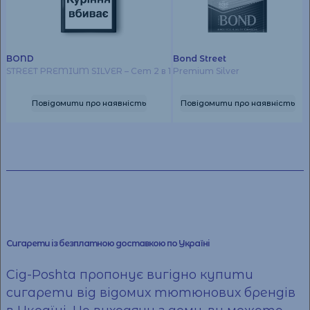
BOND
Bond Street
STREET PREMIUM SILVER – Сет 2 в 1
Premium Silver
Повідомити про наявність
Повідомити про наявність
Сигарети із безплатною доставкою по Україні
Cig-Poshta пропонує вигідно
купити
сигарети
від відомих тютюнових брендів