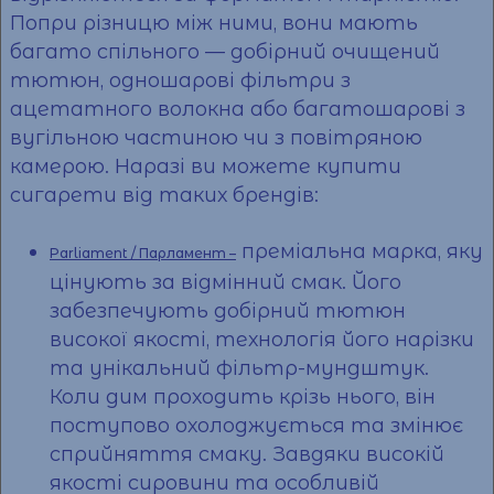
Попри різницю між ними, вони мають
багато спільного — добірний очищений
тютюн, одношарові фільтри з
ацетатного волокна або багатошарові з
вугільною частиною чи з повітряною
камерою. Наразі ви можете
купити
сигарети
від таких брендів:
преміальна марка, яку
Parliament / Парламент –
цінують за відмінний смак. Його
забезпечують добірний тютюн
високої якості, технологія його нарізки
та унікальний фільтр-мундштук.
Коли дим проходить крізь нього, він
поступово охолоджується та змінює
сприйняття смаку. Завдяки високій
якості сировини та особливій