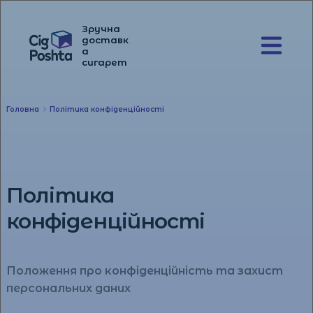
Зручна
доставк
а
Перейти
Перейти
сигарет
до
до
навігації
вмісту
Головна
Політика конфіденційності
Політика
конфіденційності
Положення про конфіденційність та захист
персональних даних