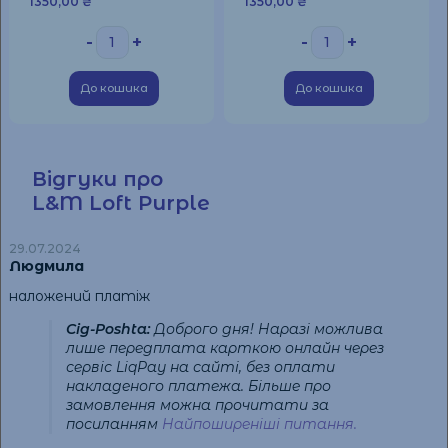
1350,00
₴
1350,00
₴
-
+
-
+
До кошика
До кошика
Відгуки про
L&M Loft Purple
29.07.2024
Людмила
наложений платіж
Cig-Poshta:
Доброго дня! Наразі можлива
лише передплата карткою онлайн через
Стандартна лінійка (L&M Red Label 9 мг, L&M
сервіс LiqPay на сайті, без оплати
накладеного платежа. Більше про
Blue Label 6 мг)
замовлення можна прочитати за
посиланням
Найпоширеніші питання.
Компактна лінійка (L&M Loft Night Blue 8 мг, L&M