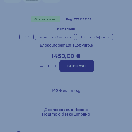
32 в наявності
Код: 1770195185
Категорії:
L&M
Компактний формат
Повітряний фільтр
Блок сигарет L&M Loft Purple
1450,00
₴
Купити
145 ₴ за пачку
Доставляємо Новою
Поштою безкоштовно