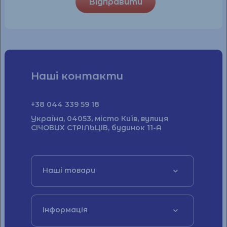
Відправити
купити за актуальними цінами на 2024 рік.
Яка капсула в сигаретах L&M
Loft Purple (ЛМ Лофт Пьорпл)?
Наші контакти
Цигарки L&M Loft Purple – це звичайна сигарета
з повітряним фільтром, яка не має капсули.
+38 044 339 59 18
Україна, 04053, місто Київ, вулиця
Про виробника L&M Loft Purple
СІЧОВИХ СТРІЛЬЦІВ, будинок 11-А
(ЛМ Лофт Пьорпл):
Філі Морріс є власником та виробником сигарет
L&M/ Компанія Філіп Морріс на ринку України з
Наші товари
1994 року.
Має у своєму портфелі такі відомі
сигаретні бренди, які представлені на
території України: Parliament, Marlboro, L&M,
BOND, Philip Morris.
Кожен тютюновий
Інформація
продукт має свої унікальні властивості та