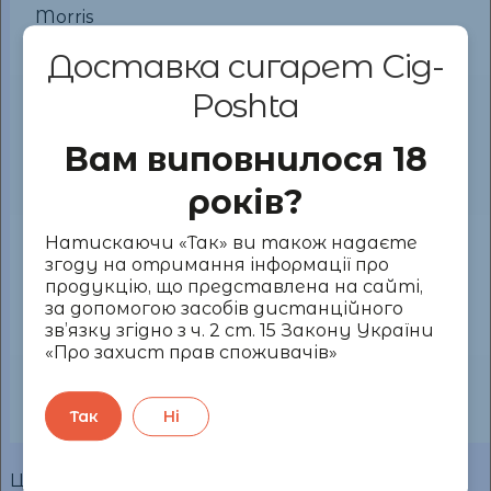
Morris
Silver
Доставка сигарет Cig-
Poshta
Philip
Легка
4
0.3
Morris
Вам виповнилося 18
Novel
Silver
років?
Натискаючи «Так» ви також надаєте
Parliament
Легка
3
0.3
згоду на отримання інформації про
Silver
продукцію, що представлена на сайті,
Super
за допомогою засобів дистанційного
Slims
зв’язку згідно з ч. 2 ст. 15 Закону України
«Про захист прав споживачів»
Parliament
Легка
1
0.1
Platinum
Так
Ні
Ці сигарети ви можете придбати на нашому