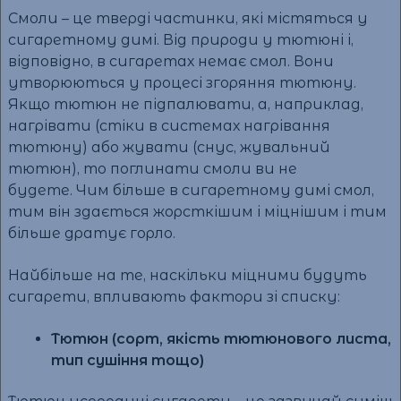
Смоли – це тверді частинки, які містяться у
сигаретному димі. Від природи у тютюні і,
відповідно, в сигаретах немає смол. Вони
утворюються у процесі згоряння тютюну.
Якщо тютюн не підпалювати, а, наприклад,
нагрівати (стіки в системах нагрівання
тютюну) або жувати (снус, жувальний
тютюн), то поглинати смоли ви не
будете.
Чим більше в сигаретному димі смол,
тим він здається жорсткішим і міцнішим і тим
більше дратує горло.
Найбільше на те, наскільки міцними будуть
сигарети, впливають фактори зі списку:
Тютюн (сорт, якість тютюнового листа,
тип сушіння тощо)