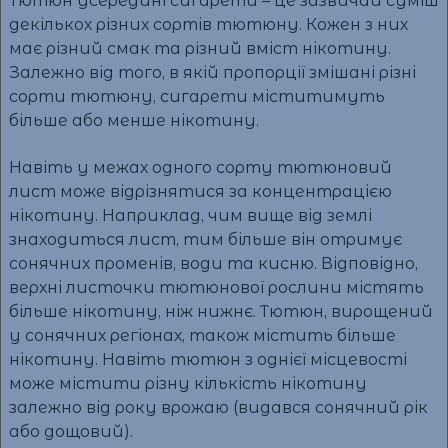
Тютюн усередині сигарети – це зазвичай суміш
декількох різних сортів тютюну. Кожен з них
має різний смак та різний вміст нікотину.
Залежно від того, в якій пропорції змішані різні
сорти тютюну, сигарети міститимуть
більше або менше нікотину.
Навіть у межах одного сорту тютюновий
лист може відрізнятися за концентрацією
нікотину. Наприклад, чим вище від землі
знаходиться лист, тим більше він отримує
сонячних променів, води та кисню. Відповідно,
верхні листочки тютюнової рослини містять
більше нікотину, ніж нижнє. Тютюн, вирощений
у сонячних регіонах, також містить більше
нікотину. Навіть тютюн з однієї місцевості
може містити різну кількість нікотину
залежно від року врожаю (видався сонячний рік
або дощовий).