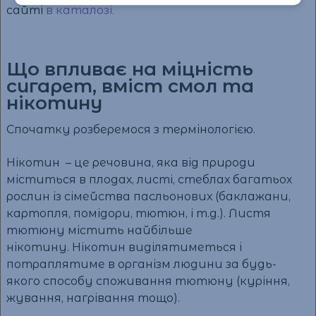
сайті
в каталозі.
Що впливає на міцність
сигарет, вміст смол та
нікотину
Спочатку розберемося з термінологією.
Нікотин – це речовина, яка від природи
міститься в плодах, листі, стеблах багатьох
рослин із сімейства пасльонових (баклажани,
картопля, помідори, тютюн, і т.д.). Листя
тютюну містить найбільше
нікотину.
Нікотин виділятиметься і
потраплятиме в організм людини за будь-
якого способу споживання тютюну (куріння,
жування, нагрівання тощо).