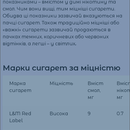
показниками – вмістом у димі нікотину та
смол. Чим вони вищі, тим міцніші сигарети.
Обидва ці показники зазвичай вказуються на
пачці сигарет. Також традиційно міцніші або
«важкі» сигарети зазвичай продаються в
пачках темних, коричневих або червоних
відтінків, а легші – у світлих
.
Марки сигарет за міцністю
Марка
Міцність
Вміст
Вміс
сигарет
смол,
ніко
мг
мг
L&M Red
Висока
9
0.7
Label