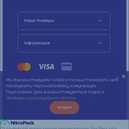
Наші товари
Інформація
Ми використовуємо cookies та інші технології, щоб
© ТОВ "НЬЮ ТЕХНО
ТРЕЙД" (КОД 41961642)
показувати персоналізовану комунікацію.
2022
Персональні дані використовуються згідно з
Умовами користування сайтом
© ООО "НЬЮ ТЕХНО
ТРЕЙД" (КОД 41961642)
Згоден
2022