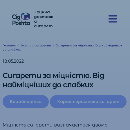
Зручна
доставк
а
Перейти
Перейти
сигарет
до
до
навігації
вмісту
Головна
Все про сигарети
Сигарети за міцністю. Від найміцніших
до слабких
18.05.2022
Сигарети за міцністю. Від
найміцніших до слабких
Виробництво
Характеристики сигарет
Міцність сигарети визначається двома