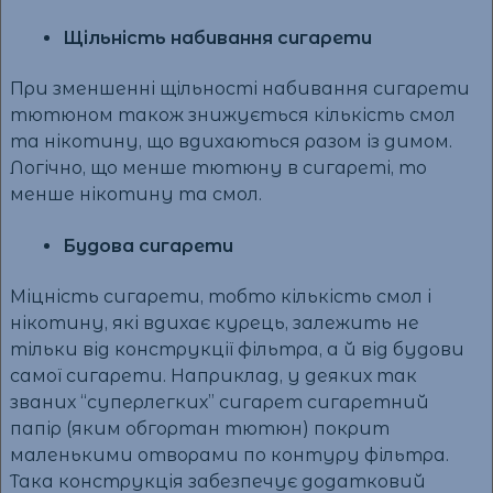
Щільність набивання сигарети
При зменшенні щільності набивання сигарети
тютюном також знижується кількість смол
та нікотину, що вдихаються разом із димом.
Логічно, що менше тютюну в сигареті, то
менше нікотину та смол.
Будова сигарети
Міцність сигарети, тобто кількість смол і
нікотину, які вдихає курець, залежить не
тільки від конструкції фільтра, а й від будови
самої сигарети. Наприклад, у деяких так
званих “суперлегких” сигарет сигаретний
папір (яким обгортан тютюн) покрит
маленькими отворами по контуру фільтра.
Така конструкція забезпечує додатковий