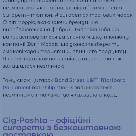
Стандарти виробництва залишаються
незмінними, як і найважливіший компонент
сигарет – тютюн. У сигаретах торгових марок
Філіп Морріс, включаючи бренди, що
виробляються на фабриці Імперіал Тобакко,
використовуються виключно мішку тютюну
компанії Філіп Морріс, що дозволяє зберегти
смакові характеристики звичного продукту.
Якість інших компонентів сигарети також
залишилася незмінною.
Тому смак цигарок
Bond Street
,
L&M
,
Marlboro
,
Parliament
та
Philip Morris
залишаються
незмінними і такими, до яких звикли курці.
Cig-Poshta – офіційні
сигарети з безкоштовною
доставкою.