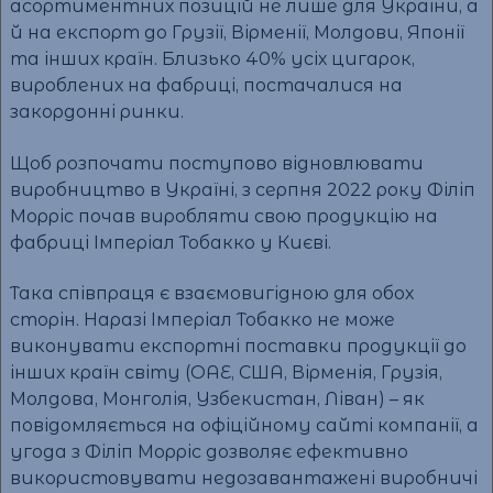
асортиментних позицій не лише для України, а
й на експорт до Грузії, Вірменії, Молдови, Японії
та інших країн. Близько 40% усіх цигарок,
вироблених на фабриці, постачалися на
закордонні ринки.
Щоб розпочати поступово відновлювати
виробництво в Україні, з серпня 2022 року Філіп
Морріс почав виробляти свою продукцію на
фабриці Імперіал Тобакко у Києві.
Така співпраця є взаємовигідною для обох
сторін. Наразі Імперіал Тобакко не може
виконувати експортні поставки продукції до
інших країн світу (ОАЕ, США, Вірменія, Грузія,
Молдова, Монголія, Узбекистан, Ліван) – як
повідомляється на офіційному сайті компанії, а
угода з Філіп Морріс дозволяє ефективно
використовувати недозавантажені виробничі