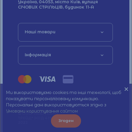
Україна, 04053, місто Київ, вулиця
СІЧОВИХ СТРІЛЬЦІВ, будинок 11-А
Наші товари
Інформація
Ми використовуємо cookies та інші технології, щоб
© ТОВ "НЬЮ ТЕХНО
ТРЕЙД" (КОД 41961642)
показувати персоналізовану комунікацію.
2022
Персональні дані використовуються згідно з
Умовами користування сайтом
© ООО "НЬЮ ТЕХНО
ТРЕЙД" (КОД 41961642)
Згоден
2022