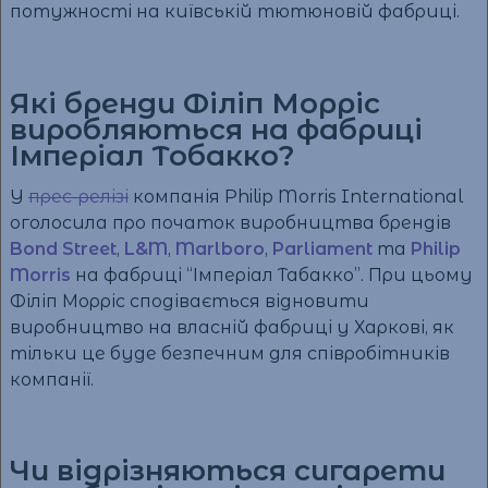
потужності на київській тютюновій фабриці.
Які бренди Філіп Морріс
виробляються на фабриці
Імперіал Тобакко?
У
прес-релізі
компанія Philip Morris International
оголосила про початок виробництва брендів
Bond Street
,
L&M
,
Marlboro
,
Parliament
та
Philip
Morris
на фабриці “Імперіал Табакко”. При цьому
Філіп Морріс сподівається відновити
виробництво на власній фабриці у Харкові, як
тільки це буде безпечним для співробітників
компанії.
Чи відрізняються сигарети