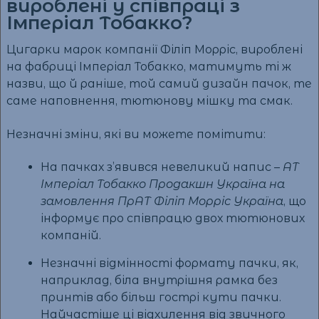
вироблені у співпраці з
Імперіал Тобакко?
Цигарки марок компанії Філіп Морріс, вироблені
на фабриці Імперіал Тобакко, матимуть ті ж
назви, що й раніше, той самий дизайн пачок, те
саме наповнення, тютюнову мішку та смак.
Незначні зміни, які ви можете помітити:
На пачках з’явився невеликий напис –
АТ
Імперіал Тобакко Продакшн Україна на
замовлення ПрАТ Філіп Морріс Україна
, що
інформує про співпрацю двох тютюнових
компаній.
Незначні відмінності формату пачки, як,
наприклад, біла внутрішня рамка без
принтів або більш гострі кути пачки.
Найчастіше ці відхилення від звичного