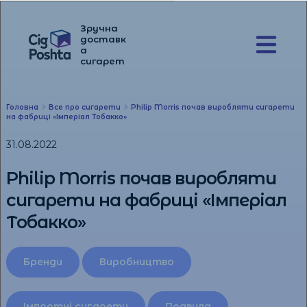
Зручна
доставк
а
Перейти
Перейти
сигарет
до
до
навігації
вмісту
Головна
Все про сигарети
Philip Morris почав виробляти сигарети
на фабриці «Імперіал Тобакко»
31.08.2022
Philip Morris почав виробляти
сигарети на фабриці «Імперіал
Тобакко»
Бренди
Виробництво
Імпортні сигарети
Правила