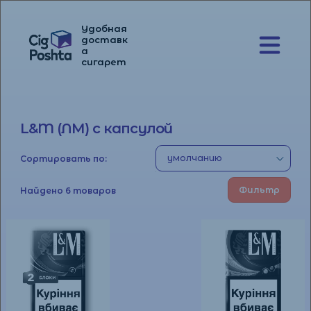
Удобная
доставк
а
Перейти
Перейти
сигарет
к
к
навигации
содержимому
L&M (ЛМ) с капсулой
Сортировать по:
Фильтр
Найдено 6 товаров