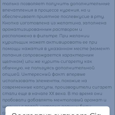
только позволяет получить дополнительные
впечатления в процессе курения, но и
обеспечивает приятное послевкусие в рту.
Кнопка изготовлена из желатина, заполнена
ароматизированным раствором и
расположена в фильтре. При желании
курильщик может активировать ее при
помощи нажатия в указанном месте (момент
лопания сопровождается характерным
щелчком) или же курить сигарету как
обычную, не пользуясь дополнительной
опцией. Интересный факт: впервые
использовать элементы, похожие на
современные капсулы, производители сигарет
стали еще в начале ХХ века. В то время они
пробовали добавлять ментоловый аромат и
шарики с водой, которые должны были
служить для очистки дыма. Модели с