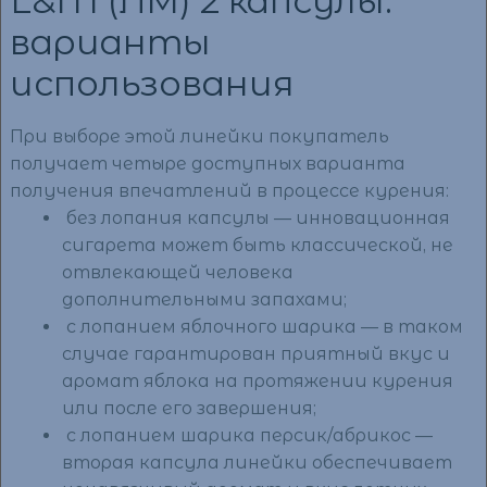
L&M (ЛМ) 2 капсулы:
варианты
использования
При выборе этой линейки покупатель
получает четыре доступных варианта
получения впечатлений в процессе курения:
без лопания капсулы — инновационная
сигарета может быть классической, не
отвлекающей человека
дополнительными запахами;
с лопанием яблочного шарика — в таком
случае гарантирован приятный вкус и
аромат яблока на протяжении курения
или после его завершения;
с лопанием шарика персик/абрикос —
вторая капсула линейки обеспечивает