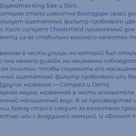
орматах King Size и Slim.
 которая стала известна благодаря своей д
льзует ацетатный фильтр пробкового цвет
с лист сигарет
Chesterfield приемлемый для
менту из-за стабильно высокого качества 
званная в честь улицы, на которой был откр
рию она меняла дизайн, но неизменно соблюд
ам очистки. Чтобы сохранить его насыщенн
нный ацетатный фильтр пробкового или бе
 (другие названия — Compact и Demi).
ярная марка, названная в честь основателя 
собенный насыщенный вкус. В их производстве
ении, бренд строго следит за качеством пр
стью или с воздушной камерой. У «Филипп М