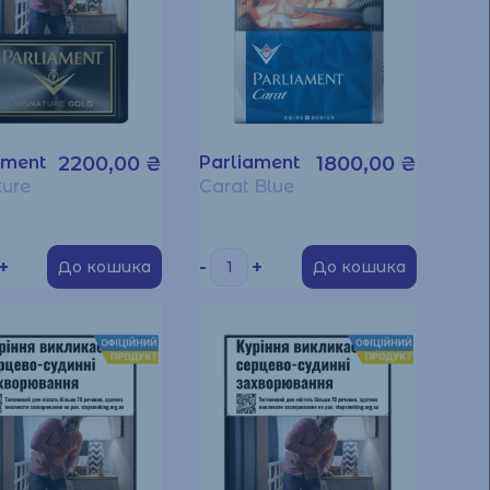
ament
2200,00
₴
Parliament
1800,00
₴
ture
Carat Blue
+
-
+
До кошика
До кошика