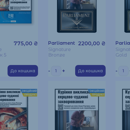
775,00
₴
Parliament
2200,00
₴
Parli
e
Signature
Signa
к 5
Bronze
Gold
-
+
-
До кошика
До кошика