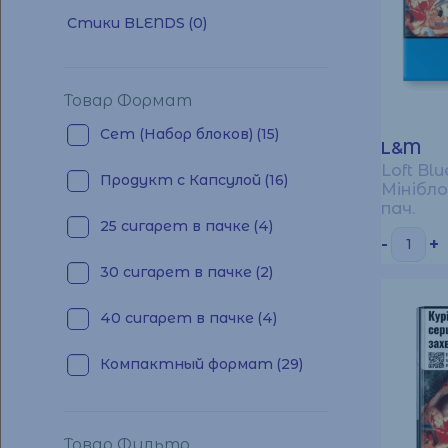
Стики BLENDS
(0)
Товар Формат
Сет (Набор блоков)
(15)
L&M
Loft Blu
Продукт с Капсулой
(16)
Мінібло
пач.
25 сигарет в пачке
(4)
-
+
30 сигарет в пачке
(2)
40 сигарет в пачке
(4)
Компактный формат
(29)
Товар Фильтр