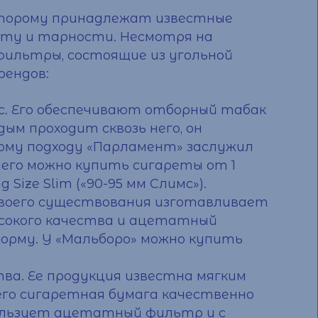
оторому принадлежат известные
мату и тарности. Несмотря на
фильтры, состоящие из угольной
рендов:
с. Его обеспечивают отборный табак
ым проходит сквозь него, он
ому подходу «Парламент» заслужил
него можно
купить сигареты от 1
g Size Slim («90-95 мм Слимс»).
своего существования изготавливает
ысокого качества и ацетатный
орму. У «Мальборо» можно
купить
ва. Ее продукция известна мягким
его сигаретная бумага качественно
ользует ацетатный фильтр и с