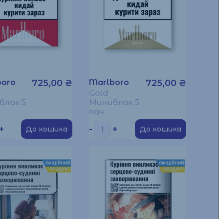
boro
725,00
₴
Marlboro
725,00
₴
Gold
блок 5
Миниблок 5
пач.
+
-
+
До кошика
До кошика