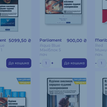
ent
5099,50
₴
Parliament
900,00
₴
Marl
lue
Aqua Blue
Red
 1
Мініблок 5
Мини
пач
пач.
-
+
-
До кошика
До кошика