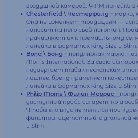
воздушной камерой. У ЛМ линейки в ф
Chesterfield \ Честерфилд
–
марка,
Она не изменяет традициям — испо
наносит на него свой логотип.
Прай
причисляют их к премиальному сег
линейки в форматах King Size и Slim.
Bond \ Бонд
–
популярная марка, на
Morris International. За свою исто
подвергает табак нескольким этап
лишнее, бренд применяет качестве
линейки в форматах King Size и Slim
Philip Morris \ Филип Моррис
–
попул
доступный
прайс сигарет
, но и о
Чтобы его вкус не менялся при кур
фильтры: ацетатный, с угольной ча
и Slim