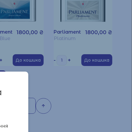
ament
1800,00
₴
Parliament
1800,00
₴
 Blue
Platinum
+
-
+
До кошика
До кошика
a
7
ння