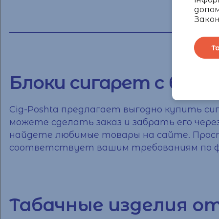
допом
Закон
Т
Блоки сигарет с бес
Cig-Poshta предлагает выгодно
купить си
можете сделать
заказ
и забрать его чере
найдете любимые товары на сайте. Прост
соответствует вашим требованиям по 
Табачные изделия о