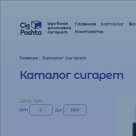
Удобная
Главная
Каталог
Вс
доставка
Перейти
Перейти
Контакты
сигарет
к
к
навигации
содержимому
Главная
Каталог сигарет
Каталог сигарет
Ціна, грн
От
До