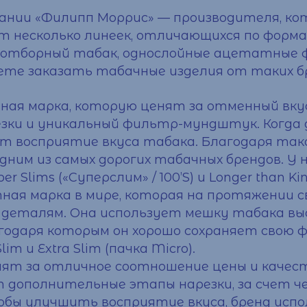
пании «Филипп Моррис» — производителя, к
ет несколько линеек, отличающихся по фор
 — отборный табак, однослойные ацетатные 
жете
заказать
табачные изделия от таких б
ная марка, которую ценят за отменный вку
езки и уникальный фильтр-мундштук. Когда д
т восприятие вкуса табака. Благодаря так
ним из самых дорогих табачных брендов. У 
er Slims («Суперслим» / 100’S) и Longer than Kin
тная марка в мире, которая на протяжении 
к деталям. Она использует мешку табака в
одаря которым он хорошо сохраняет свою ф
im и Extra Slim (пачка Micro).
нят за отличное соотношение
цены
и качест
т дополнительные этапы нарезки, за счет ч
обы улучшить восприятие вкуса, бренд исп