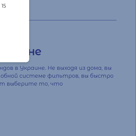
 15
Украине
дов в Украине. Не выходя из дома, вы
 удобной системе фильтров, вы быстро
ут выберите то, что