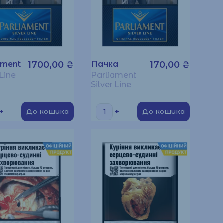
ament
1700,00
₴
Пачка
170,00
₴
 Line
Parliament
Silver Line
+
-
+
До кошика
До кошика