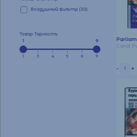
Воздушный фильтр
(30)
Товар Тарность
Parliam
1
9
Carat P
1
3
4
5
6
9
-
+