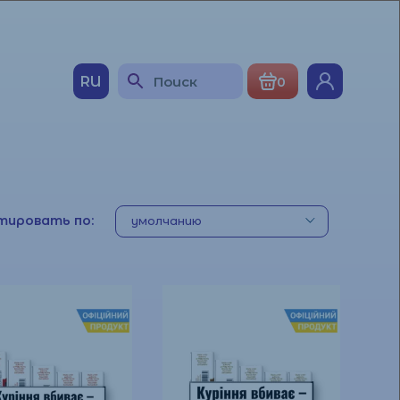
RU
0
тировать по: