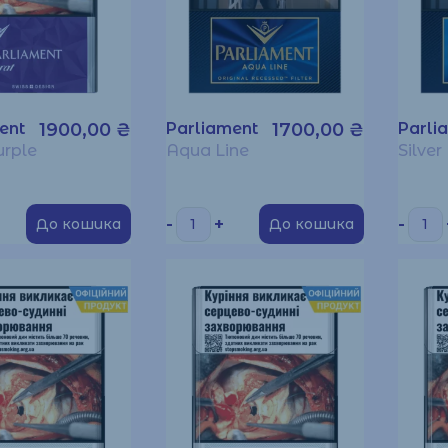
ent
1900,00
₴
Parliament
1700,00
₴
Parli
urple
Aqua Line
Silver
-
+
-
До кошика
До кошика