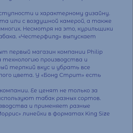
оступности и характерному дизайну.
а или с воздушной камерой, а также
 многих. Несмотря на это, курильщики
табака. «Честерфилд» выпускает
ыт первый магазин компании Philip
ала технологию производства и
ый терпкий вкус и убрать все
лого цвета. У «Бонд Стрит» есть
компании. Ее ценят не только за
 используют табак разных сортов.
оизводства и применяет разные
оррис» линейки в форматах King Size