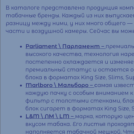
В каталоге представлена продукция ком
табачные бренды. Каждый из них выпуска
разницу между ними, у них много общего
части и воздушной камеры. Сейчас вы мо
Parliament \ Парламент
–
премиаль
высокого качества, технология нар
постепенно охлаждается и изменяе
премиальный статус и остается од
блока
в форматах King Size, Slims, Sup
Marlboro \ Мальборо
–
с
амая извес
каждую пачку с особым вниманием 
фильтр с толстыми стенками, благ
блок сигарет
в форматах King Size, Sl
L&M \ ЛМ \ LM
–
марка, которую це
вкусом табака. Его листья проходя
наполняется табачной мешкой. Чт