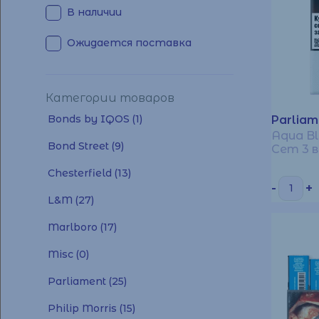
В наличии
Ожидается поставка
Категории товаров
Bonds by IQOS
(1)
Parliam
Aqua B
Bond Street
(9)
Сет 3 в
Chesterfield
(13)
-
+
L&M
(27)
Marlboro
(17)
Misc
(0)
Parliament
(25)
Philip Morris
(15)