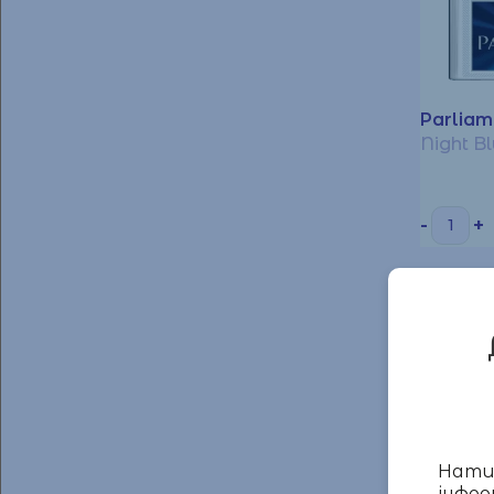
Parliam
Night B
-
+
Натис
інфор