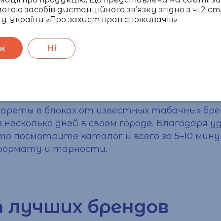
огою засобів дистанційного зв’язку згідно з ч. 2 ст.
у України «Про захист прав споживачів»
Ні
ак
платной доставкой по 
гареты
в блоках от известных табачных брен
з несколько дней в своем городе. Благодаря
о посмотрите каталог и всего за 5–10 мин
формату и тарности.
т лучших брендов