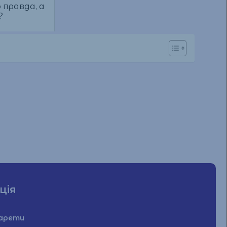
правда, а
?
ція
гарети