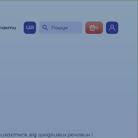
такти
UA
0
хається, від шкідливих речовин і