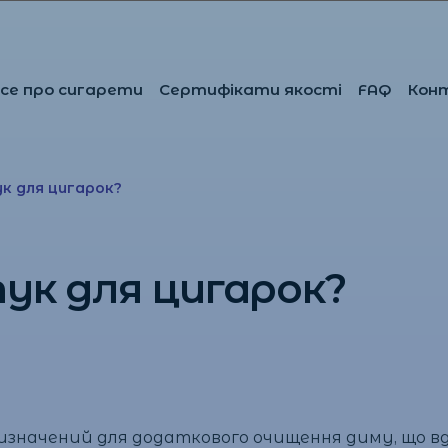
се про сигарети
Сертифікати якості
FAQ
Кон
к для цигарок?
к для цигарок?
значений для додаткового очищення диму, що вди