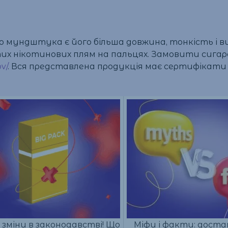
 мундштука є його більша довжина, тонкість і в
х нікотинових плям на пальцях. Замовити сигаре
v/
. Вся представлена продукція має сертифікати 
 зміни в законодавстві! Що
Міфи і факти: доста