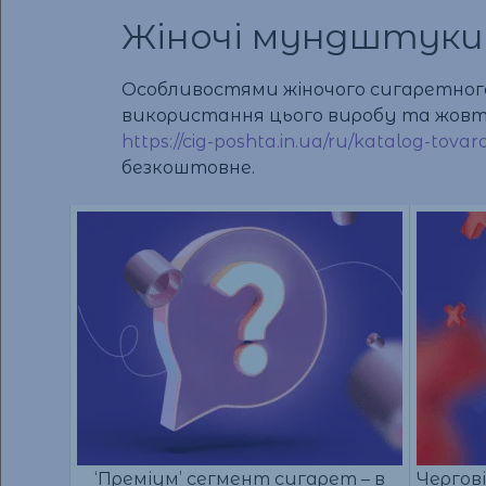
Жіночі мундштуки
Особливостями жіночого сигаретного
використання цього виробу та жовти
https://cig-poshta.in.ua/ru/katalog-tovaro
безкоштовне.
‘Преміум’ сегмент сигарет – в
Чергові