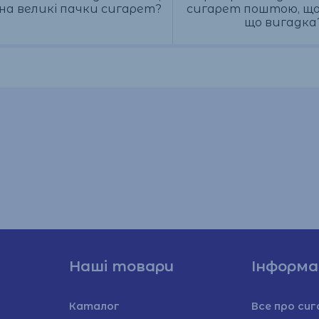
 на великі пачки сигарет?
сигарет поштою, що 
що вигадка
Наші товари
Інформа
Каталог
Все про си