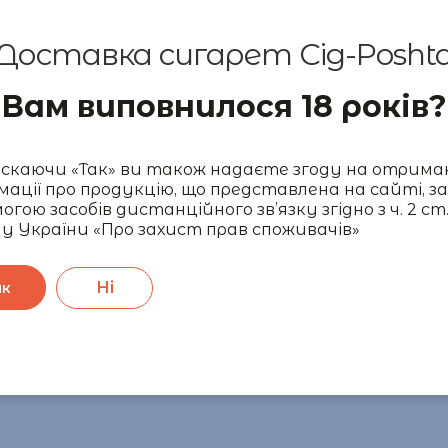
Доставка сигарет Cig-Posht
н мундштук?
Вам виповнилося 18 років?
протягом 20-х, 30-х і 40-х років – до того, як б
івці тютюну. Вони також запобігали потраплянн
у функцію, оскільки при його використанні змен
каючи «Так» ви також надаєте згоду на отрима
мації про продукцію, що представлена на сайті, за
огою засобів дистанційного зв’язку згідно з ч. 2 ст.
у України «Про захист прав споживачів»
ки від неприємного запаху та нікотинових плям;
Ні
ак
іддають перевагу сигаретам без фільтра, тому 
гарета розташована віддалік обличчя, завдяки 