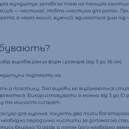
ез мундштук запобігає появі на пальцях нікотино
 stück — частина), тобто «частина для рота». Пр
ета, а через інший, вужчий, вдихається дим під ч
 бувають?
виробів різних форм і розмірів (від 3 до 36 см).
ундштуки поділяють на:
ть із пластику. Такі вироби не вирізняються стил
ляються. Використовувати їх можна від 3 до 10 р
у та міцності сигарет.
ксесуар для куріння. Існують два типи багатораз
 необхідно періодично чистити за допомогою спец
ись близько 10 разів, а потім його необхідно за