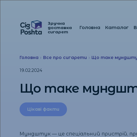
Зручна
Головна
Каталог
В
доставка
Перейти
Перейти
сигарет
до
до
навігації
вмісту
Головна
Все про сигарети
Що таке мундшту
19.02.2024
Що таке мундшту
Цікаві факти
Мундштук — це спеціальний пристрій, при