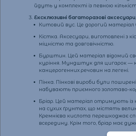
йдуть у комплекті із певною кількіст
Ексклюзивні багаторазові
аксесуари
Китовий вус. Це дорогий матеріал 
Кістка. Аксесуари, виготовлені з к
міцністю та довговічністю.
Бурштин. Цей матеріал відомий с
куріння. Мундштук для цигарок — 
канцерогенних речовин на легені.
Пінка. Пінкові вироби були поширен
набувають приємного золотаво-кор
Бріар. Цей матеріал отримують із 
на сухих ґрунтах, що містять вели
Кремнієва кислота перешкоджає сп
всередину. Крім того, бріар має ду