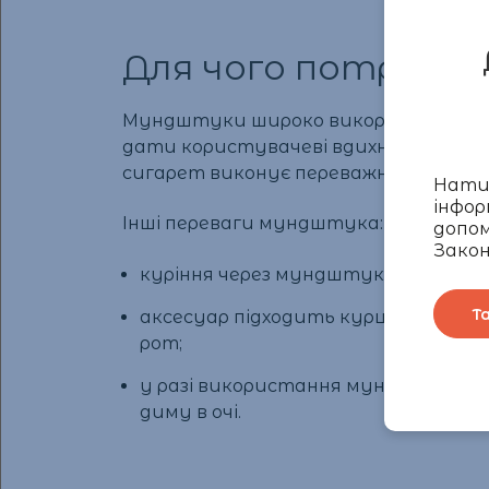
Для чого потрібе
Мундштуки широко використовувалися 
дати користувачеві вдихнути пласт
сигарет виконує переважно гігієнічн
Натис
інфор
Інші переваги мундштука:
допом
Закон
куріння через мундштук захищає ру
Т
аксесуар підходить курцям, які в
рот;
у разі використання мундштука си
диму в очі.