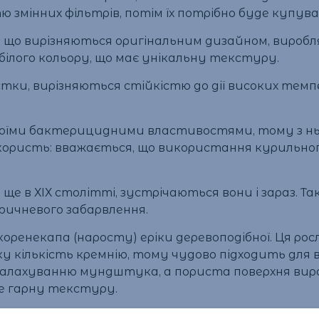
ю змінних фільтрів, потім їх потрібно буде купув
, що вирізняються оригінальним дизайном, виробля
білого кольору, що має унікальну текстуру.
істки, вирізняються стійкістю до дії високих темп
воїми бактерицидними властивостями, тому з нь
користь: вважається, що використання курильно
і ще в ХІХ столітті, зустрічаються вони і зараз. 
ичневого забарвлення.
коренекапа (наросту) еріки деревоподібної. Ця ро
ку кількість кремнію, тому чудово підходить для
алахуванню мундштука, а пориста поверхня виробу
же гарну текстуру.