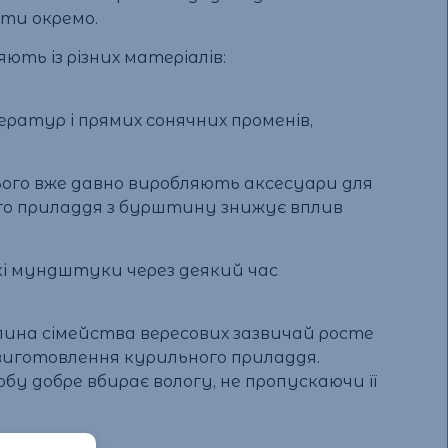
ати окремо.
ють із різних матеріалів:
ератур і прямих сонячних променів,
ого вже давно виробляють аксесуари для
го приладдя з бурштину знижує вплив
Такі мундштуки через деякий час
слина сімейства вересових зазвичай росте
 виготовлення курильного приладдя.
 добре вбирає вологу, не пропускаючи її