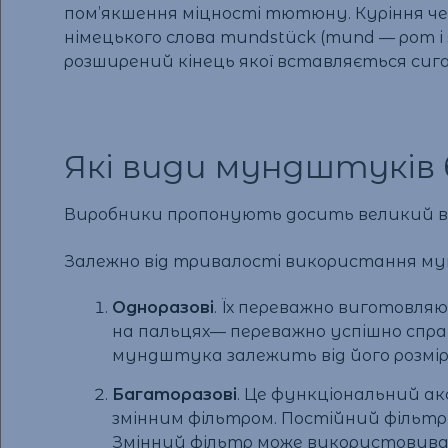
пом’якшення міцності тютюну. Куріння чер
німецького слова mundstück (mund — рот і
розширений кінець якої вставляється сигар
Які види мундштуків
Виробники пропонують досить великий вибір 
Залежно від тривалості використання м
Одноразові
. Їх переважно виготовляю
на пальцях— переважно успішно справ
мундштука залежить від його розмір
Багаторазові
. Це функціональний а
змінним фільтром. Постійний фільтр
Змінний фільтр може використовуват