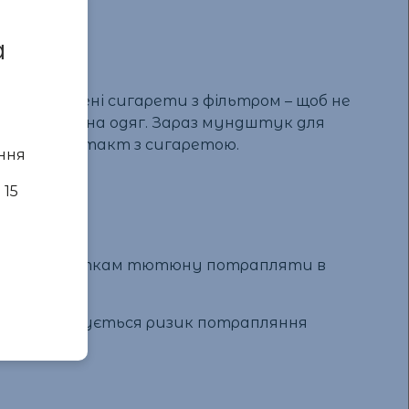
a
ули винайдені сигарети з фільтром – щоб не
ю попелу на одяг. Зараз мундштук для
шується контакт з сигаретою.
ння
 15
що не дає часткам тютюну потрапляти в
чому зменшується ризик потрапляння