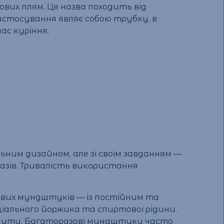
вих плям. Ця назва походить від
истосування являє собою трубку, в
ас куріння.
ьним дизайном, але зі своїм завданням —
азів. Тривалість використання
ових мундштуків — із постійним та
іального йоржика та спиртової рідини.
мінити. Багаторазові мундштуки часто