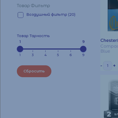
Товар Фильтр
Воздушный фильтр
(20)
Товар Тарность
Chester
1
9
Сompac
Blue
1
3
4
5
6
9
-
+
Сбросить