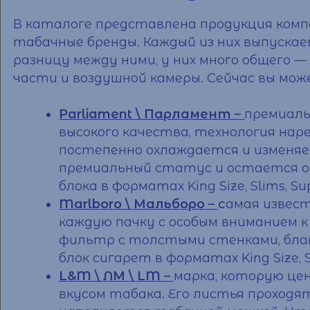
В каталоге представлена продукция ком
табачные бренды. Каждый из них выпуска
разницу между ними, у них много общего
части и воздушной камеры. Сейчас вы мо
Parliament \ Парламент
–
премиаль
высокого качества, технология нар
постепенно охлаждается и изменяе
премиальный статус и остается од
блока
в форматах King Size, Slims, Sup
Marlboro \ Мальборо
–
с
амая извес
каждую пачку с особым вниманием 
фильтр с толстыми стенками, благ
блок сигарет
в форматах King Size, Sl
L&M \ ЛМ \ LM
–
марка, которую це
вкусом табака. Его листья проходя