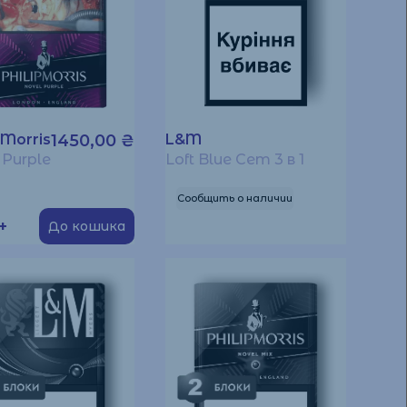
 Morris
1450,00
₴
L&M
 Purple
Loft Blue Сет 3 в 1
Сообщить о наличии
+
До кошика