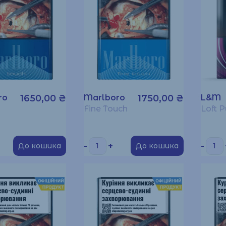
ro
1650,00
₴
Marlboro
1750,00
₴
L&M
Fine Touch
Loft P
-
+
-
До кошика
До кошика