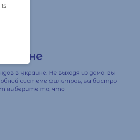
 15
Украине
дов в Украине. Не выходя из дома, вы
 удобной системе фильтров, вы быстро
ут выберите то, что