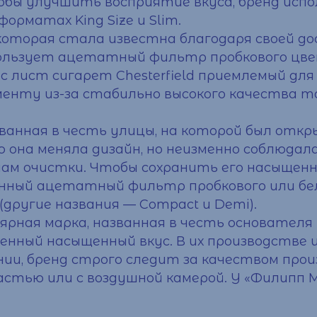
обы улучшить восприятие вкуса, бренд исп
орматах King Size и Slim.
 которая стала известна благодаря своей д
льзует ацетатный фильтр пробкового цвет
с лист сигарет
Chesterfield приемлемый для
менту из-за стабильно высокого качества 
званная в честь улицы, на которой был откр
рию она меняла дизайн, но неизменно соблюд
ам очистки. Чтобы сохранить его насыщенн
нный ацетатный фильтр пробкового или бе
 (другие названия — Compact и Demi).
ярная марка, названная в честь основателя 
собенный насыщенный вкус. В их производстве
ении, бренд строго следит за качеством пр
стью или с воздушной камерой. У «Филипп М