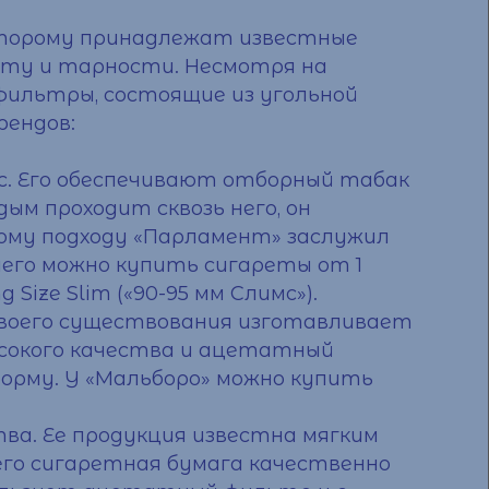
оторому принадлежат известные
мату и тарности. Несмотря на
фильтры, состоящие из угольной
рендов:
с. Его обеспечивают отборный табак
ым проходит сквозь него, он
ому подходу «Парламент» заслужил
него можно
купить сигареты от 1
g Size Slim («90-95 мм Слимс»).
своего существования изготавливает
ысокого качества и ацетатный
орму. У «Мальборо» можно
купить
ва. Ее продукция известна мягким
его сигаретная бумага качественно