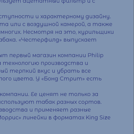
ользует ацетатный фильтр и с
оступности и характерному дизайну.
а или с воздушной камерой, а также
 многих. Несмотря на это, курильщики
табака. «Честерфилд» выпускает
ыт первый магазин компании Philip
ала технологию производства и
ый терпкий вкус и убрать все
лого цвета. У «Бонд Стрит» есть
компании. Ее ценят не только за
 используют табак разных сортов.
оизводства и применяет разные
оррис» линейки в форматах King Size