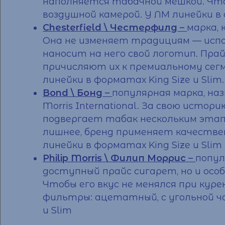
наполняется табачной мешкой. Чт
воздушной камерой. У ЛМ линейки в ф
Chesterfield \ Честерфилд
–
марка,
Она не изменяет традициям — испо
наносит на него свой логотип.
Прай
причисляют их к премиальному сег
линейки в форматах King Size и Slim.
Bond \ Бонд
–
популярная марка, на
Morris International. За свою исто
подвергает табак нескольким этап
лишнее, бренд применяет качестве
линейки в форматах King Size и Slim
Philip Morris \ Филип Моррис
–
попул
доступный
прайс сигарет
, но и о
Чтобы его вкус не менялся при кур
фильтры: ацетатный, с угольной ча
и Slim