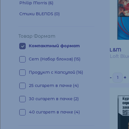
Philip Morris
(6)
Стики BLENDS
(0)
Товар Формат
Компактный формат
L&M
Loft Blu
Сет (Набор блоков)
(15)
Продукт с Капсулой
(16)
-
+
25 сигарет в пачке
(4)
30 сигарет в пачке
(2)
40 сигарет в пачке
(4)