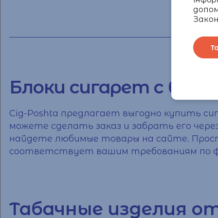
допом
Закон
Т
Блоки сигарет с бес
Cig-Poshta предлагает выгодно
купить си
можете сделать
заказ
и забрать его чере
найдете любимые товары на сайте. Прост
соответствует вашим требованиям по 
Табачные изделия о