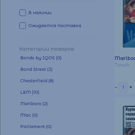
В наличии
Ожидается поставка
Категории товаров
Bonds by IQOS
(0)
Marlbo
Touch
Bond Street
(3)
Chesterfield
(8)
-
+
L&M
(10)
Marlboro
(2)
Misc
(0)
Parliament
(0)