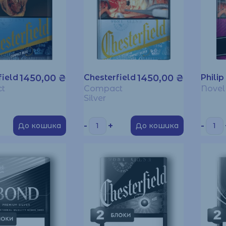
field
1450,00
₴
Chesterfield
1450,00
₴
Philip
t
Compact
Novel
Silver
-
+
-
До кошика
До кошика