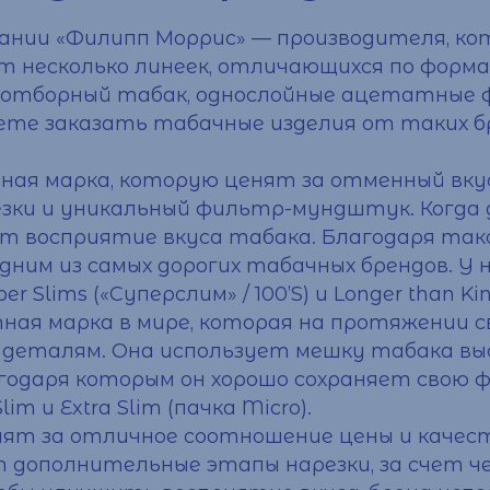
пании «Филипп Моррис» — производителя, к
ет несколько линеек, отличающихся по фор
 — отборный табак, однослойные ацетатные 
жете
заказать
табачные изделия от таких б
ная марка, которую ценят за отменный вку
езки и уникальный фильтр-мундштук. Когда д
т восприятие вкуса табака. Благодаря так
ним из самых дорогих табачных брендов. У 
er Slims («Суперслим» / 100’S) и Longer than Kin
тная марка в мире, которая на протяжении 
к деталям. Она использует мешку табака в
одаря которым он хорошо сохраняет свою ф
im и Extra Slim (пачка Micro).
нят за отличное соотношение
цены
и качест
т дополнительные этапы нарезки, за счет ч