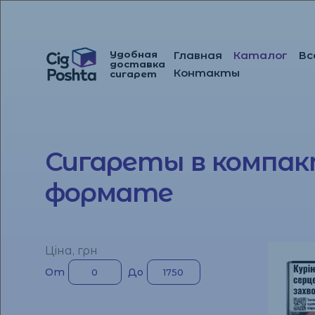
Удобная
Главная
Каталог
Вс
доставка
Перейти
Перейти
Контакты
сигарет
к
к
навигации
содержимому
Сигареты в компа
формате
Ціна, грн
От
До