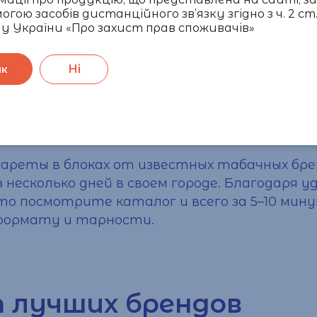
огою засобів дистанційного зв’язку згідно з ч. 2 ст.
у України «Про захист прав споживачів»
Ні
ак
платной доставкой по 
гареты
в блоках от известных табачных брен
з несколько дней в своем городе. Благодаря
о посмотрите каталог и всего за 5–10 мин
формату и тарности.
т лучших брендов