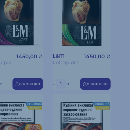
1450,00
₴
L&M
1450,00
₴
urple
Loft Splash
+
-
+
До кошика
До кошика