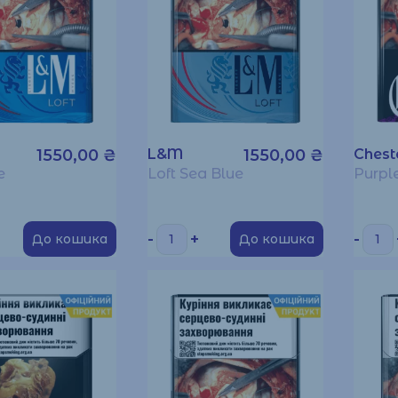
1550,00
₴
L&M
1550,00
₴
Chest
e
Loft Sea Blue
Purpl
-
+
-
До кошика
До кошика