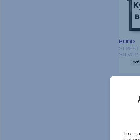
BOND
STREE
SILVER 
Сооб
Натис
інфор