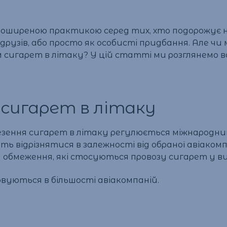
ь поширеною практикою серед тих, хто подорожує
друзів, або просто як особисті придбання. Але ч
м сигарет в літаку? У цій статті ми розглянемо в
сигарет в літаку
везення сигарет в літаку регулюється міжнарод
ть відрізнятися в залежності від обраної авіакомп
 обмеження, які стосуються провозу сигарет у виб
совуються в більшості авіакомпаній.