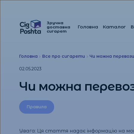
Зручна
Головна
Каталог
В
доставка
Перейти
Перейти
сигарет
до
до
навігації
вмісту
Головна
Все про сигарети
Чи можна перевоз
02.05.2023
Чи можна перево
Правила
Увага: Ця стаття надає інформацію на мом