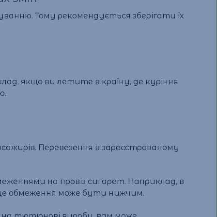
суванню. Тому рекомендується зберігати їх
ад, якщо ви летите в країну, де куріння
ю.
пасажирів. Перевезення в зареєстрованому
еженнями на провіз сигарет. Наприклад, в
х це обмеження може бути нижчим.
рі на тютюнові вироби, вам може