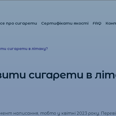
се про сигарети
Сертифікати якості
FAQ
Кон
ити сигарети в літаку?
зити сигарети в літ
ент написання, тобто у квітні 2023 року. Переві