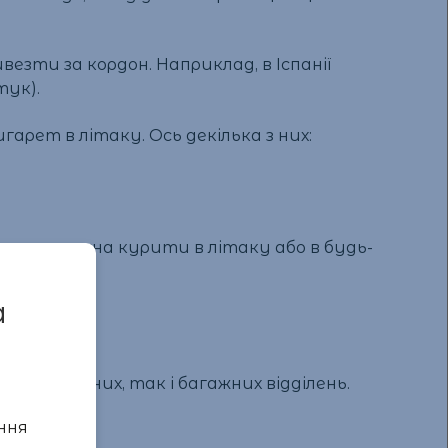
езти за кордон. Наприклад, в Іспанії
тук).
гарет в літаку. Ось декілька з них:
ти не можна курити в літаку або в будь-
a
я як ручних, так і багажних відділень.
ння