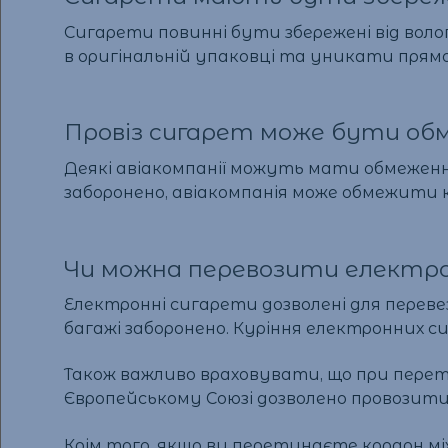
Сигарети повинні бути збережені від воло
в оригінальній упаковці та уникати прямо
Провіз сигарет може бути об
Деякі авіакомпанії можуть мати обмеження
заборонено, авіакомпанія може обмежити к
Чи можна перевозити електро
Електронні сигарети дозволені для переве
багажі заборонено. Куріння електронних с
Також важливо враховувати, що при перет
Європейському Союзі дозволено провозити 
Крім того, якщо ви перетинаєте кордон мі