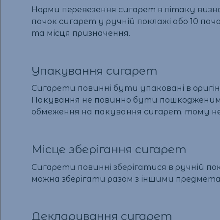
Норми перевезення сигарет в літаку визна
пачок сигарет у ручній поклажі або 10 пач
та місця призначення.
Упакування сигарет
Сигарети повинні бути упаковані в оригі
Пакування не повинно бути пошкодженим 
обмеження на пакування сигарет, тому не
Місце зберігання сигарет
Сигарети повинні зберігатися в ручній пок
можна зберігати разом з іншими предметам
Декларування сигарет