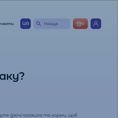
такти
UA
0
аку?
рте діючі правила та норми, щоб