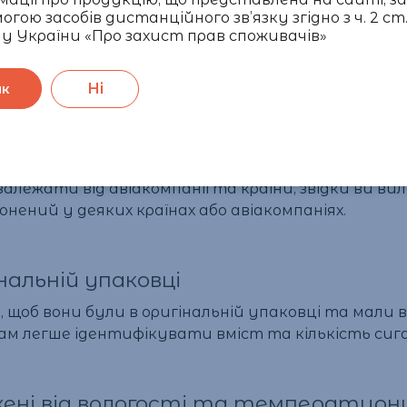
 в багажі
огою засобів дистанційного зв’язку згідно з ч. 2 ст.
у України «Про захист прав споживачів»
 багажі, оскільки температура в багажних відділ
Ні
ак
жі обмежений
таку дозволено, але кількість може бути обмежено
 залежати від авіакомпанії та країни, звідки ви в
нений у деяких країнах або авіакомпаніях.
альній упаковці
 щоб вони були в оригінальній упаковці та мали в
м легше ідентифікувати вміст та кількість сиг
ні від вологості та температурни