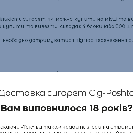
ькість сигарет, які можна купити на місці та вив
 купити та вивезти, складає 4 блоки (або 800 ш
кі необхідно дотримуватися під час перевезення си
люється вимогами безпеки в авіації. Тому сигаре
Доставка сигарет Cig-Posht
ти
Вам виповнилося 18 років?
кож заборонено запалювати сигарети. Це стосуєтьс
каючи «Так» ви також надаєте згоду на отрима
мації про продукцію, що представлена на сайті, за