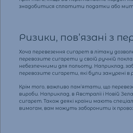
знадобитися сплатити податки або мито н
Ризики, пов’язані з п
Хоча перевезення сигарет в літаку дозволе
перевозите сигарети у своїй ручній поклаж
небезпечними для польоту. Наприклад, заб
перевозите сигарети, які були занурені в
Крім того, важливо пам’ятати, що переве
вироби. Наприклад, в Австралії і Новій Зел
сигарет. Також деякі країни мають спеціа
вимогам, вам можуть заборонити їх провоз