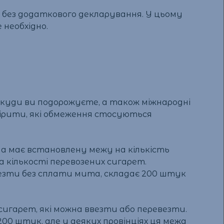
о без додаткового декларування. У цьому
необхідно.
 куди ви подорожуєте, а також міжнародні
вірити, які обмеження стосуються
на має встановлену межу на кількість
а кількості перевозених сигарет.
везти без сплати мита, складає 200 штук
сигарет, які можна ввезти або перевезти.
00 штук, але у деяких провінціях ця межа