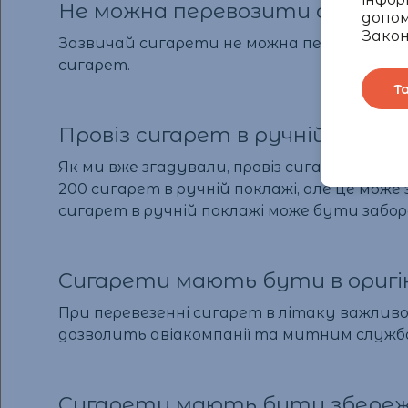
Не можна перевозити сигарети
допом
Закон
Зазвичай сигарети не можна перевозити в
сигарет.
Т
Провіз сигарет в ручній покла
Як ми вже згадували, провіз сигарет в лі
200 сигарет в ручній поклажі, але це може
сигарет в ручній поклажі може бути заборо
Сигарети мають бути в оригін
При перевезенні сигарет в літаку важливо,
дозволить авіакомпанії та митним служба
Сигарети мають бути збереже