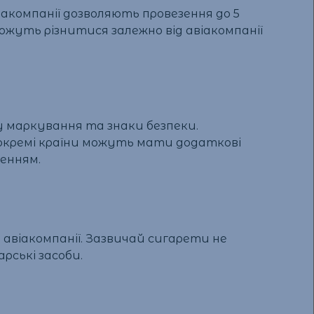
іакомпанії дозволяють провезення до 5
можуть різнитися залежно від авіакомпанії
у маркування та знаки безпеки.
окремі країни можуть мати додаткові
енням.
 авіакомпанії. Зазвичай сигарети не
рські засоби.