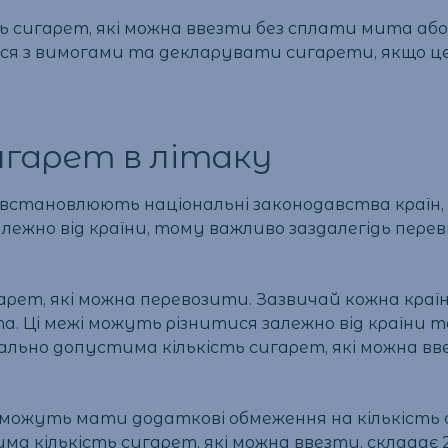
ь сигарет, які можна ввезти без сплати мита аб
я з вимогами та декларувати сигарети, якщо це 
игарет в літаку
х встановлюють національні законодавства країн,
лежно від країни, тому важливо заздалегідь пере
гарет, які можна перевозити. Зазвичай кожна краї
а. Ці межі можуть різнитися залежно від країни т
ально допустима кількість сигарет, які можна в
 можуть мати додаткові обмеження на кількість 
а кількість сигарет, які можна ввезти, складає 2