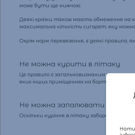
може бути ще нижчою.
Деякі країни також мають обмеження на кіл
максимальна кількість сигарет, яку можна
Окрім норм перевезення, є деякі правила, я
Не можна курити в літаку
Це правило є загальновизнаним та встанов
яких інших приміщеннях на борту літака.
Не можна запалювати сигаре
Оскільки куріння в літаку заборонене, та
Натис
інфор