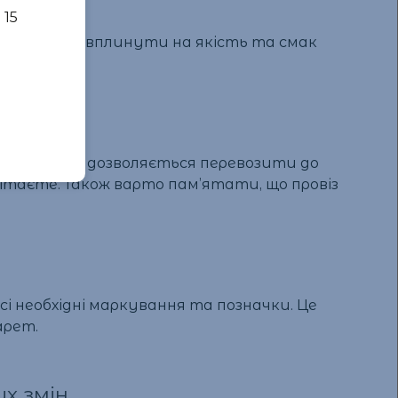
 15
еннях може вплинути на якість та смак
ю. Зазвичай дозволяється перевозити до
илітаєте. Також варто пам’ятати, що провіз
сі необхідні маркування та позначки. Це
арет.
х змін