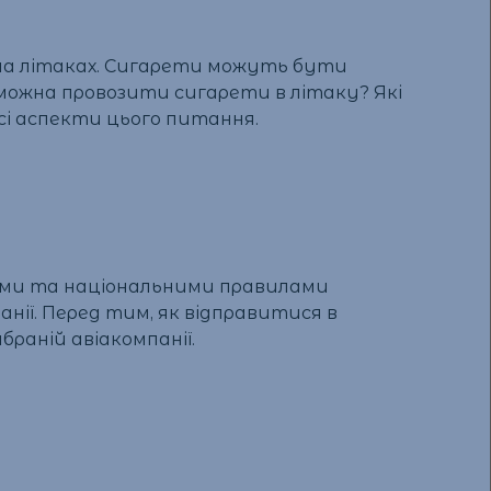
 на літаках. Сигарети можуть бути
и можна провозити сигарети в літаку? Які
сі аспекти цього питання.
ними та національними правилами
анії. Перед тим, як відправитися в
раній авіакомпанії.