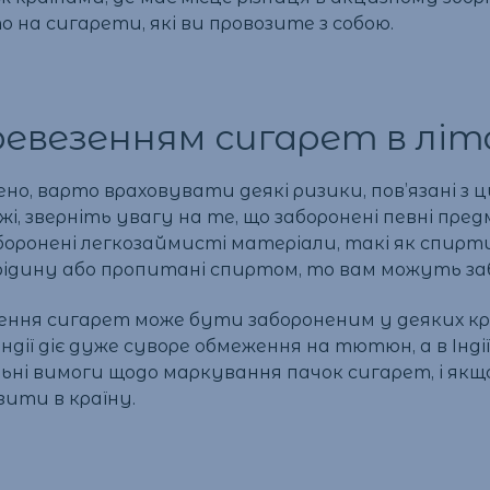
а сигарети, які ви провозите з собою.
еревезенням сигарет в літ
но, варто враховувати деякі ризики, пов’язані з ц
і, зверніть увагу на те, що заборонені певні пр
оронені легкозаймисті матеріали, такі як спирти
 рідину або пропитані спиртом, то вам можуть за
зення сигарет може бути забороненим у деяких к
андії діє дуже суворе обмеження на тютюн, а в Інд
льні вимоги щодо маркування пачок сигарет, і як
ити в країну.