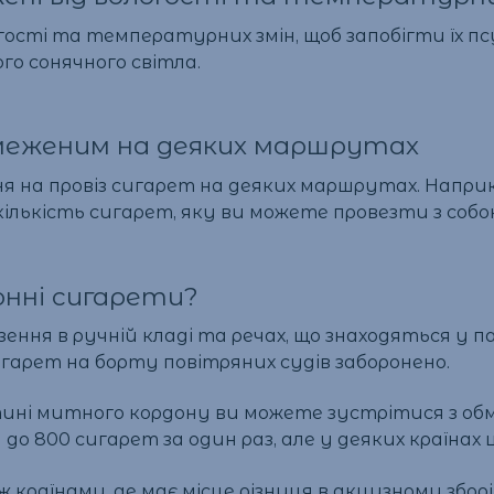
гості та температурних змін, щоб запобігти їх п
го сонячного світла.
меженим на деяких маршрутах
 на провіз сигарет на деяких маршрутах. Наприкл
ількість сигарет, яку ви можете провезти з собо
нні сигарети?
зення в ручній кладі та речах, що знаходяться у 
игарет на борту повітряних судів заборонено.
ині митного кордону ви можете зустрітися з обм
до 800 сигарет за один раз, але у деяких країна
ж країнами, де має місце різниця в акцизному збо