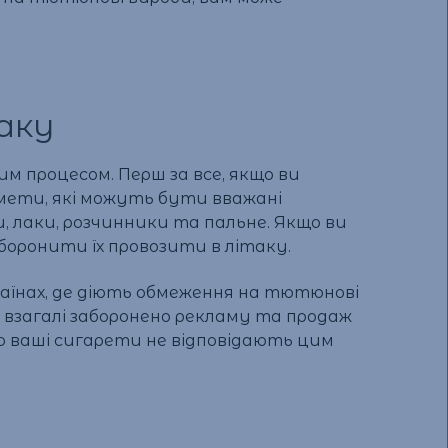
аку
им процесом. Перш за все, якщо ви
едмети, які можуть бути вважані
, лаки, розчинники та пальне. Якщо ви
боронити їх провозити в літаку.
раїнах, де діють обмеження на тютюнові
ії взагалі заборонено рекламу та продаж
що ваші сигарети не відповідають цим