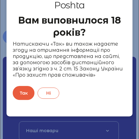
Poshta
замовлення!
Вам виповнилося 18
років?
Всі новини
Натискаючи «Так» ви також надаєте
згоду на отримання інформації про
продукцію, що представлена на сайті,
за допомогою засобів дистанційного
зв’язку згідно з ч. 2 ст. 15 Закону України
Наші контакти
«Про захист прав споживачів»
+38 044 339 59 18
Так
Ні
Україна, 04053, місто Київ, вулиця
СІЧОВИХ СТРІЛЬЦІВ, будинок 11-А
Наші товари