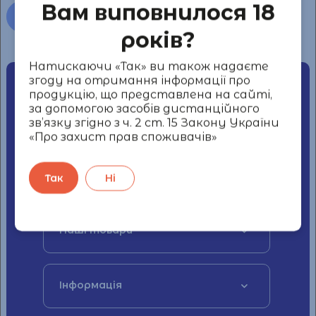
Вам виповнилося 18
Всі новини
років?
Натискаючи «Так» ви також надаєте
згоду на отримання інформації про
продукцію, що представлена на сайті,
Наші контакти
за допомогою засобів дистанційного
зв’язку згідно з ч. 2 ст. 15 Закону України
«Про захист прав споживачів»
+38 044 339 59 18
Україна, 04053, місто Київ, вулиця
СІЧОВИХ СТРІЛЬЦІВ, будинок 11-А
Так
Ні
Наші товари
Інформація