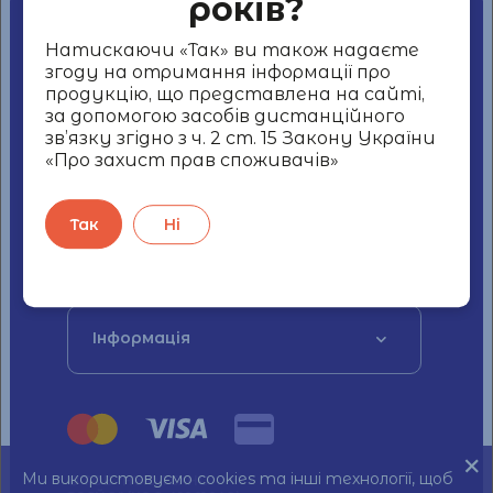
років?
Наші контакти
Натискаючи «Так» ви також надаєте
згоду на отримання інформації про
продукцію, що представлена на сайті,
+38 044 339 59 18
за допомогою засобів дистанційного
зв’язку згідно з ч. 2 ст. 15 Закону України
Україна, 04053, місто Київ, вулиця
«Про захист прав споживачів»
СІЧОВИХ СТРІЛЬЦІВ, будинок 11-А
Так
Ні
Наші товари
Інформація
Ми використовуємо cookies та інші технології, щоб
© ТОВ "НЬЮ ТЕХНО