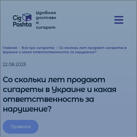
Удобная
доставк
а
Перейти
Перейти
сигарет
к
к
навигации
содержимому
Главная
Все про сигареты
Со скольки лет продают сигареты в
Украине и какая ответственность за нарушение?
22.08.2023
Со скольки лет продают
сигареты в Украине и какая
ответственность за
нарушение?
Правила