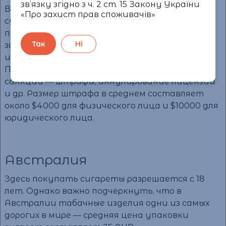
зв’язку згідно з ч. 2 ст. 15 Закону України
В этой стране ограничения покупки сигарет
«Про захист прав споживачів»
существенно отличаются в разных
провинциях. В зависимости от местного
Так
Ні
законодательства покупать табачные
изделия разрешается лицам от 18 до 21 года.
Продавцы-нарушители попадают под
санкции — штрафы, аннулирование лицензий
и др. Размер штрафа в среднем составляет
около $4000 для физического лица и $10000 для
юридического лица.
Австралия
Здесь покупать сигареты разрешается с 18
лет. Однако важно подчеркнуть, что в
Австралии табачные изделия одни из самых
дорогих в мире — средняя цена упаковки