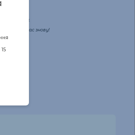
a
за подарунок
Чекаємо на Вас знову!
ння
 15