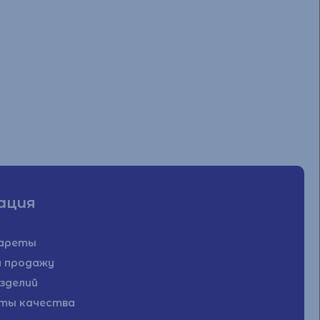
ация
гареты
а продажу
зделий
L&M
ты качества