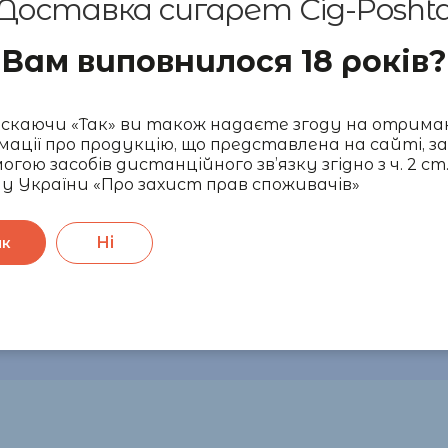
Доставка сигарет Cig-Posht
Вам виповнилося 18 років?
 бистро. Качество гарне.Рекомендую всім. Окремо дякую 
приємний відгук! Раді, що Ви задоволені нашим сервісом. 
каючи «Так» ви також надаєте згоду на отрима
мації про продукцію, що представлена на сайті, за
огою засобів дистанційного зв’язку згідно з ч. 2 ст.
четко и быстро, отдельное спасибо за подарок
у України «Про захист прав споживачів»
Ваш коментар! Чекаємо на вас знову!
Ні
ак