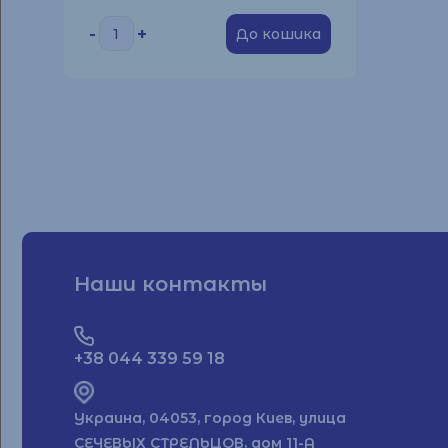
-
+
До кошика
Наши контакты
Parliament
Ma
+38 044 339 59 18
Parliament
Marlboro
Украина, 04053, город Киев, улица
СЕЧЕВЫХ СТРЕЛЬЦОВ, дом 11-А