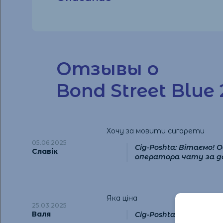
Отзывы о
Bond Street Blue 
Хочу за мовити сигарети
05.06.2025
Cig-Poshta: Вітаємо!
Славік
оператора чату за д
Яка ціна
25.03.2025
Валя
Cig-Poshta: Добрий день