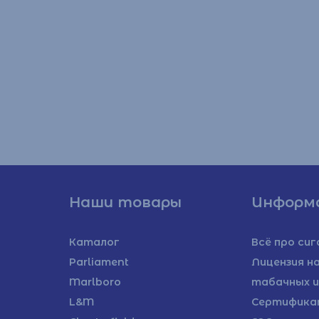
Наши товары
Информ
Каталог
Всё про си
rlboro
L&M
BOND
Philip Morris
Parliament
Лицензия н
Marlboro
табачных и
L&M
Сертифика
Bond
Philip Morris