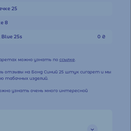
чке 25
е 8
 Blue 25s
0 ₴
гаретах можно узнать по
ссылке
.
ь отзывы на Бонд Синий 25 штук сигарет и мы
ю табачных изделий.
ожно узнать очень много интересной