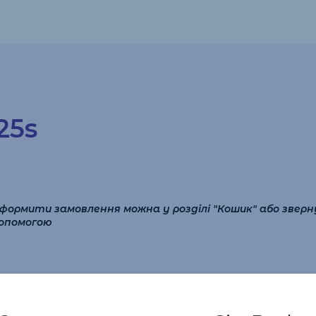
25s
 Оформити замовлення можна у розділі "Кошик" або звер
опомогою
, ціна Bond Street Blue 25s - 1200 грн за блок