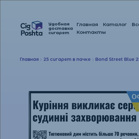
Удобная
Главная
Каталог
Вс
доставка
Перейти
Перейти
Контакты
сигарет
к
к
навигации
содержимому
Главная
25 сигарет в пачке
Bond Street Blue 2