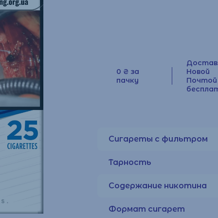
Достав
0 ₴ за
Новой
пачку
Почтой
беспла
Сигареты с фильтром
Тарность
Содержание никотина
Формат сигарет