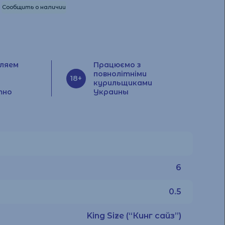
Сообщить о наличии
ляем
Працюємо з
повнолітніми
18+
курильщиками
тно
Украины
6
0.5
King Size (“Кинг сайз”)