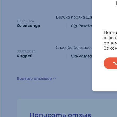
Велика подяка.Цигарки пришли
15.07.2024
Олександр
Cig-Poshta:
Дякуємо за 
Натис
інфор
допом
Спасибо большое, все пришло 
Закон
09.07.2024
Андрей
Cig-Poshta:
Дякуємо за 
Т
Больше отзывов
Написать отзыв