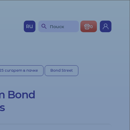
RU
0
25 сигарет в пачке
Bond Street
т Bond
s