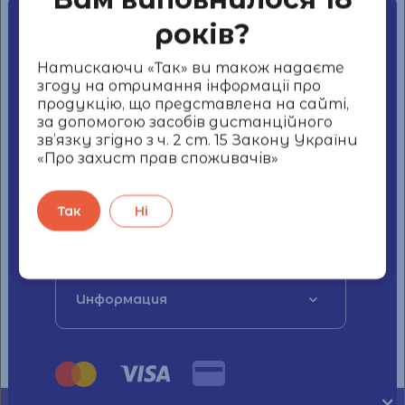
років?
Наши контакты
Натискаючи «Так» ви також надаєте
згоду на отримання інформації про
+38 044 339 59 18
продукцію, що представлена на сайті,
за допомогою засобів дистанційного
Украина, 04053, город Киев, улица
зв’язку згідно з ч. 2 ст. 15 Закону України
СЕЧЕВЫХ СТРЕЛЬЦОВ, дом 11-А
«Про захист прав споживачів»
Так
Ні
Наши товары
Информация