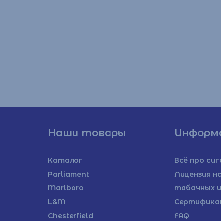
Наши товары
Информ
Каталог
Всё про си
Parliament
Лицензия н
Marlboro
табачных и
L&M
Сертифика
Chesterfield
FAQ