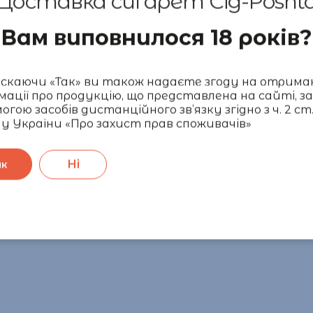
Доставка сигарет Cig-Posht
Вам виповнилося 18 років?
каючи «Так» ви також надаєте згоду на отрима
мації про продукцію, що представлена на сайті, за
огою засобів дистанційного зв’язку згідно з ч. 2 ст.
у України «Про захист прав споживачів»
Ні
ак