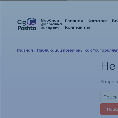
Удобная
Главная
Каталог
Вс
доставка
Перейти
Перейти
Контакты
сигарет
к
к
навигации
содержимому
Главная
Публикации помечены как “сигариллы
Не
Запрош
Найти: