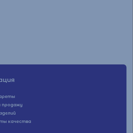
ация
гареты
а продажу
зделий
ты качества