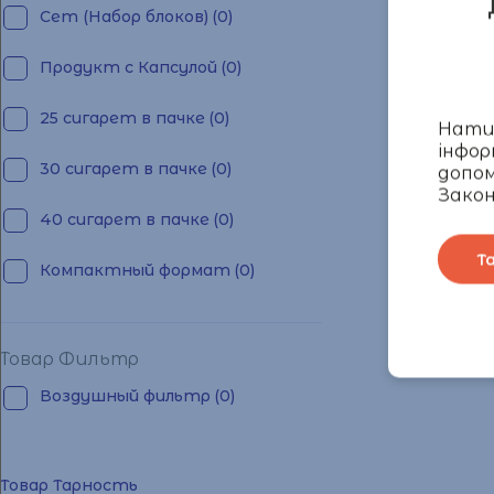
Сет (Набор блоков)
(0)
Продукт с Капсулой
(0)
25 сигарет в пачке
(0)
Натис
інфор
30 сигарет в пачке
(0)
допом
Закон
40 сигарет в пачке
(0)
Т
Компактный формат
(0)
Товар Фильтр
Воздушный фильтр
(0)
Товар Тарность