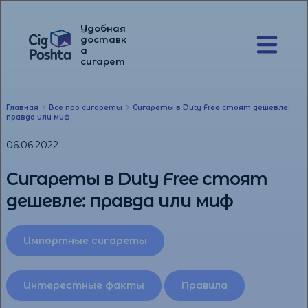
Удобная
доставк
а
Перейти
Перейти
сигарет
к
к
навигации
содержимому
Главная
Все про сигареты
Сигареты в Duty Free стоят дешевле:
правда или миф
06.06.2022
Сигареты в Duty Free стоят
дешевле: правда или миф
Импортные сигареты
Интерестные факты
Правила