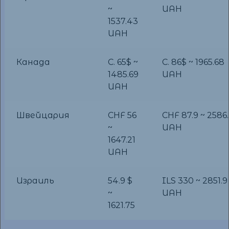
~
UAH
1537.43
UAH
Канада
C. 65$ ~
C. 86$ ~ 1965.68
1485.69
UAH
UAH
Швейцария
CHF 56
CHF 87.9 ~ 2586.
~
UAH
1647.21
UAH
Израиль
54.9 $
ILS 330 ~ 2851.9
~
UAH
1621.75