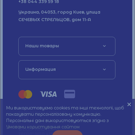
+38 044 339 59 18
Украина, 04053, город Киев, улица
СЕЧЕВЫХ СТРЕЛЬЦОВ, дом 11-А
Наши товары
Информация
Ми використовуємо cookies та інші технології, щоб
© ТОВ "НЬЮ ТЕХНО
ТРЕЙД" (КОД 41961642)
показувати персоналізовану комунікацію.
2022
Персональні дані використовуються згідно з
Умовами користування сайтом
© ООО "НЬЮ ТЕХНО
ТРЕЙД" (КОД 41961642)