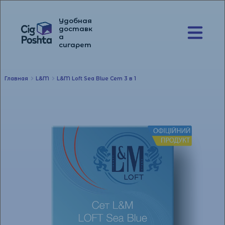
Удобная
доставк
а
Перейти
Перейти
сигарет
к
к
навигации
содержимому
Главная
L&M
L&M Loft Sea Blue Сет 3 в 1