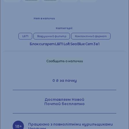
Нет в наличии
Категорії:
L&M
Воздушный фильтр
Компактный формат
Блок сигарет L&M Loft Sea Blue Сет 3 в 1
Сообщить о наличии
0 ₴ за пачку
Доставляем Новой
Почтой бесплатно
Працюємо з повнолітніми курильщиками
18+
Украины