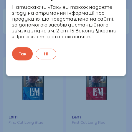
Натискаючи «Так» ви також надаєте
згоду на отримання інформації про
Описание
продукцію, що представлена на сайті,
за допомогою засобів дистанційного
зв’язку згідно з ч. 2 ст. 15 Закону України
«Про захист прав споживачів»
Похожие товары
Так
Ні
L&M
L&M
First Cut Long Blue
First Cut Long Red