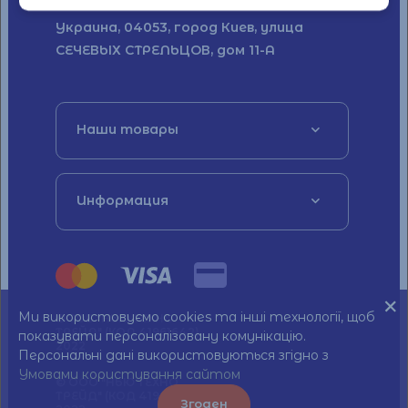
Украина, 04053, город Киев, улица
СЕЧЕВЫХ СТРЕЛЬЦОВ, дом 11-А
Наши товары
Информация
Ми використовуємо cookies та інші технології, щоб
© ТОВ "НЬЮ ТЕХНО
ТРЕЙД" (КОД 41961642)
показувати персоналізовану комунікацію.
2022
Персональні дані використовуються згідно з
Умовами користування сайтом
© ООО "НЬЮ ТЕХНО
ТРЕЙД" (КОД 41961642)
Згоден