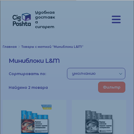
Удобная
доставк
а
Перейти
Перейти
сигарет
к
к
навигации
содержимому
Главная
Товары с меткой “Миниблоки L&M”
Миниблоки L&M
Сортировать по:
Фильтр
Найдено 2 товара