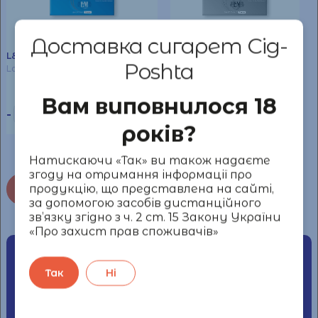
Доставка сигарет Cig-
L&M
775,00
₴
L&M
Poshta
Loft Blue Мініблок 5 пач.
Loft Sea Blue Мініблок 5 пач.
Вам виповнилося 18
Сообщить о наличии
-
+
До кошика
років?
Натискаючи «Так» ви також надаєте
згоду на отримання інформації про
продукцію, що представлена на сайті,
В каталог
за допомогою засобів дистанційного
зв’язку згідно з ч. 2 ст. 15 Закону України
«Про захист прав споживачів»
Наши контакты
Так
Ні
+38 044 339 59 18