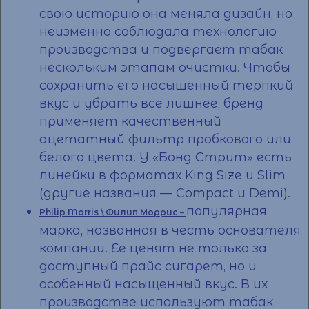
свою историю она меняла дизайн, но
неизменно соблюдала технологию
производства и подвергает табак
нескольким этапам очистки. Чтобы
сохранить его насыщенный терпкий
вкус и убрать все лишнее, бренд
применяет качественный
ацетатный фильтр пробкового или
белого цвета. У «Бонд Стрит» есть
линейки в форматах King Size и Slim
(другие названия — Compact и Demi).
популярная
Philip Morris \ Филип Моррис
–
марка, названная в честь основателя
компании. Ее ценят не только за
доступный
прайс сигарет
, но и
особенный насыщенный вкус. В их
производстве используют табак