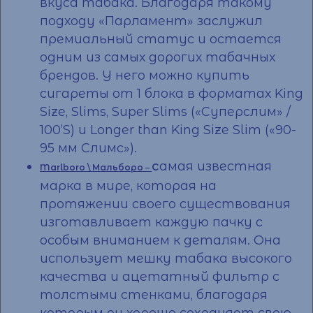
вкуса табака. Благодаря такому
подходу «Парламент» заслужил
премиальный статус и остается
одним из самых дорогих табачных
брендов. У него можно
купить
сигареты от 1 блока
в форматах King
Size, Slims, Super Slims («Суперслим» /
100’S) и Longer than King Size Slim («90-
95 мм Слимс»).
с
амая известная
Marlboro \ Мальборо
–
марка в мире, которая на
протяжении своего существования
изготавливает каждую пачку с
особым вниманием к деталям. Она
использует мешку табака высокого
качества и ацетатный фильтр с
толстыми стенками, благодаря