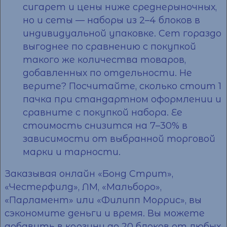
сигарет и цены
ниже среднерыночных,
но и сеты — наборы из 2–4 блоков в
индивидуальной упаковке. Сет гораздо
выгоднее по сравнению с покупкой
такого же количества товаров,
добавленных по отдельности. Не
верите? Посчитайте, сколько стоит 1
пачка при стандартном
оформлении
и
сравните с покупкой набора. Ее
стоимость
снизится на 7–30% в
зависимости от выбранной торговой
марки и тарности.
Заказывая онлайн «Бонд Стрит»,
«Честерфилд», ЛМ, «Мальборо»,
«Парламент» или «Филипп Моррис», вы
сэкономите деньги и
время
. Вы можете
добавить в корзину до 20 блоков от любых