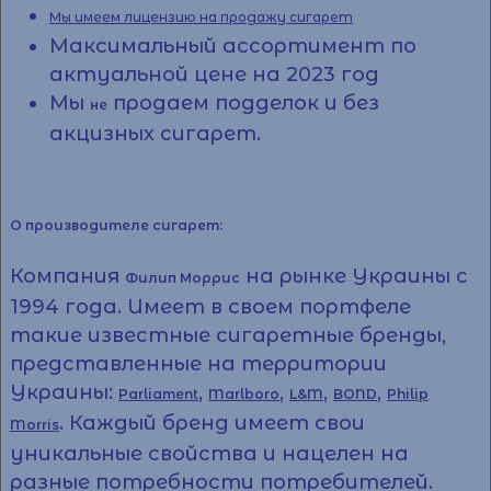
Мы имеем лицензию на продажу сигарет
Максимальный ассортимент по
актуальной цене на 2023 год
Мы
продаем подделок и без
не
акцизных сигарет.
О производителе сигарет:
Компания
на рынке Украины с
Филип Моррис
1994 года. Имеет в своем портфеле
такие известные сигаретные бренды,
представленные на территории
Украины:
,
,
,
,
Parliament
Marlboro
L&M
BOND
Philip
. Каждый бренд имеет свои
Morris
уникальные свойства и нацелен на
разные потребности потребителей.