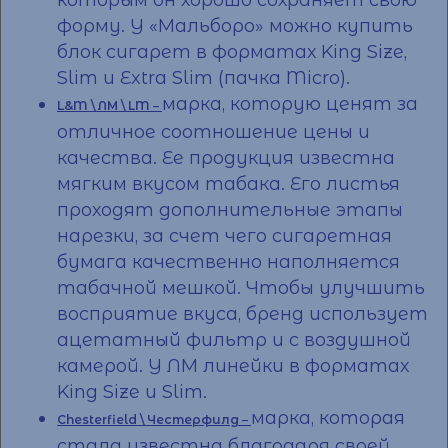
которым он хорошо сохраняет свою
форму. У «Мальборо» можно
купить
блок сигарет
в форматах King Size,
Slim и Extra Slim (пачка Micro).
марка, которую ценят за
L&M \ ЛМ \ LM
–
отличное соотношение
цены
и
качества. Ее продукция известна
мягким вкусом табака. Его листья
проходят дополнительные этапы
нарезки, за счет чего сигаретная
бумага качественно наполняется
табачной мешкой. Чтобы улучшить
восприятие вкуса, бренд использует
ацетатный фильтр и с воздушной
камерой. У ЛМ линейки в форматах
King Size и Slim.
марка, которая
Chesterfield \ Честерфилд
–
стала известна благодаря своей