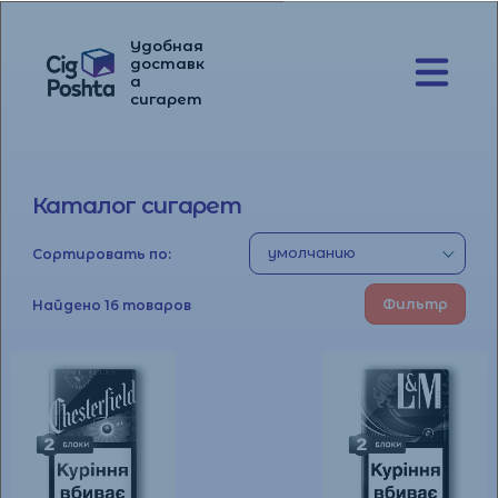
Удобная
доставк
а
Перейти
Перейти
сигарет
к
к
навигации
содержимому
Каталог сигарет
Сортировать по:
Фильтр
Найдено 16 товаров